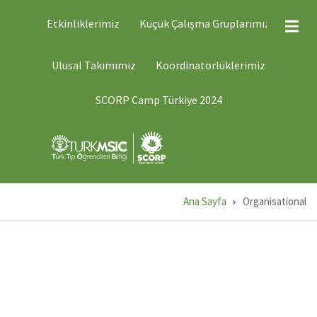
Ana
ÜST
Etkinliklerimiz
Küçük Çalışma Gruplarımız
MENÜ
içeriğe
2
atla
ÜST
Ulusal Takımımız
Koordinatörlüklerimiz
MENÜ
1
SCORP Camp Türkiye 2024
Ana Sayfa
Organisational
Sayfa
yolu