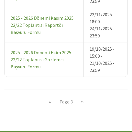
23:59
22/11/2025 -
2025 - 2026 Dönemi Kasım 2025
18:00
-
22/22 Toplantısı Raportör
24/11/2025 -
Başvuru Formu
23:59
19/10/2025 -
2025 - 2026 Dönemi Ekim 2025
15:00
-
22/22 Toplantısı Gözlemci
21/10/2025 -
Başvuru Formu
23:59
Sayfalama
Önceki
‹‹
Page 3
Sonraki
››
sayfa
sayfa