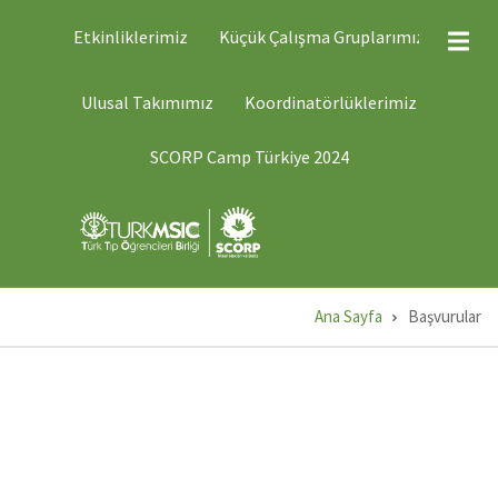
Ana
ÜST
Etkinliklerimiz
Küçük Çalışma Gruplarımız
MENÜ
içeriğe
2
atla
ÜST
Ulusal Takımımız
Koordinatörlüklerimiz
MENÜ
1
SCORP Camp Türkiye 2024
Ana Sayfa
Başvurular
Sayfa
yolu