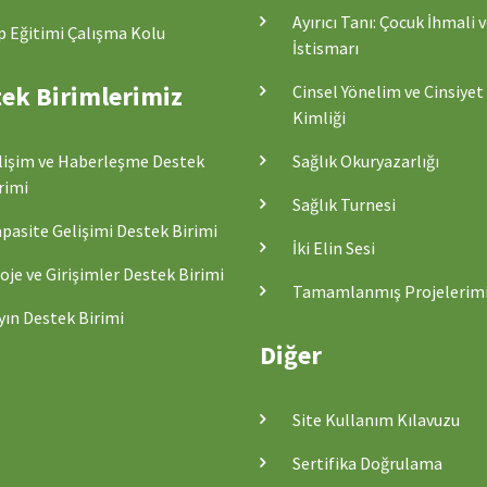
Ayırıcı Tanı: Çocuk İhmali 
p Eğitimi Çalışma Kolu
İstismarı
ek Birimlerimiz
Cinsel Yönelim ve Cinsiyet
Kimliği
lişim ve Haberleşme Destek
Sağlık Okuryazarlığı
rimi
Sağlık Turnesi
pasite Gelişimi Destek Birimi
İki Elin Sesi
oje ve Girişimler Destek Birimi
Tamamlanmış Projelerim
yın Destek Birimi
Diğer
Site Kullanım Kılavuzu
Sertifika Doğrulama