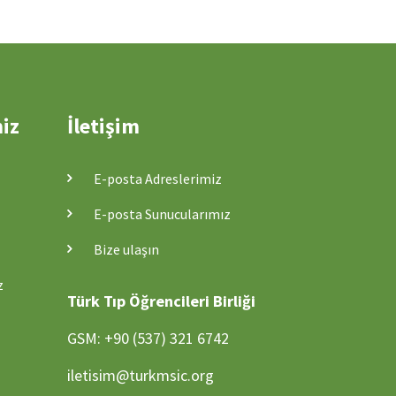
miz
İletişim
E-posta Adreslerimiz
E-posta Sunucularımız
Bize ulaşın
z
Türk Tıp Öğrencileri Birliği
GSM: +90 (537) 321 6742
iletisim@turkmsic.org