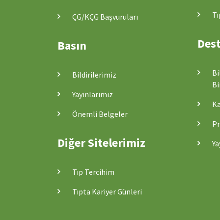
Tı
ÇG/KÇG Başvuruları
Dest
Basın
Bi
Bildirilerimiz
Bi
Yayınlarımız
Ka
Önemli Belgeler
Pr
Diğer Sitelerimiz
Ya
Tıp Tercihim
Tıpta Kariyer Günleri