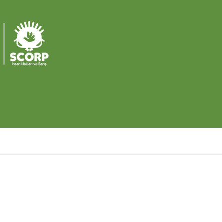
Ü
M
2
Ü
M
1