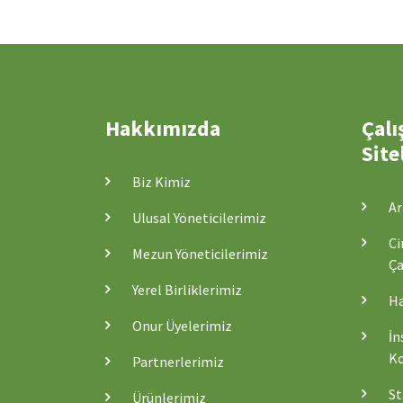
Hakkımızda
Çalı
Site
Biz Kimiz
Ar
Ulusal Yöneticilerimiz
Ci
Mezun Yöneticilerimiz
Ça
Yerel Birliklerimiz
Ha
Onur Üyelerimiz
İn
Ko
Partnerlerimiz
St
Ürünlerimiz