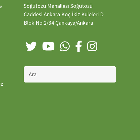
Söğütözü Mahallesi Söğütözü
ve
Caddesi Ankara Koç İkiz Kuleleri D
Blok No:2/34 Çankaya/Ankara
Bu
sitede
ara
iz