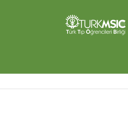
Ana
içeriğe
atla
Sayfa
yolu