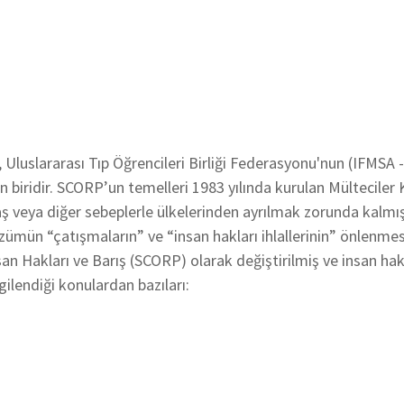
 Uluslararası Tıp Öğrencileri Birliği Federasyonu'nun (IFMSA 
an biridir. SCORP’un temelleri 1983 yılında kurulan Mültecil
aş veya diğer sebeplerle ülkelerinden ayrılmak zorunda kalmı
zümün “çatışmaların” ve “insan hakları ihlallerinin” önlenme
an Hakları ve Barış (SCORP) olarak değiştirilmiş ve insan hak
ilendiği konulardan bazıları: