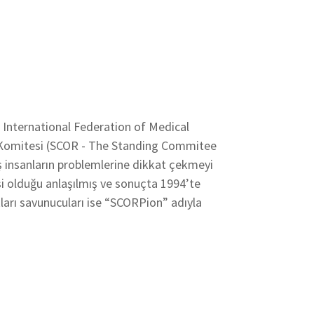
- International Federation of Medical
er Komitesi (SCOR - The Standing Commitee
ş insanların problemlerine dikkat çekmeyi
si olduğu anlaşılmış ve sonuçta 1994’te
ları savunucuları ise “SCORPion” adıyla