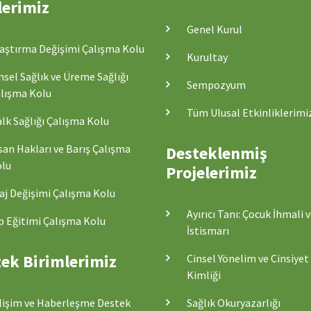
lerimiz
Genel Kurul
aştırma Değişimi Çalışma Kolu
Kurultay
nsel Sağlık ve Üreme Sağlığı
Sempozyum
lışma Kolu
Tüm Ulusal Etkinliklerimi
lk Sağlığı Çalışma Kolu
san Hakları ve Barış Çalışma
Desteklenmiş
lu
Projelerimiz
aj Değişimi Çalışma Kolu
Ayırıcı Tanı: Çocuk İhmali 
p Eğitimi Çalışma Kolu
İstismarı
ek Birimlerimiz
Cinsel Yönelim ve Cinsiyet
Kimliği
lişim ve Haberleşme Destek
Sağlık Okuryazarlığı