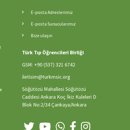
E-posta Adreslerimiz
E-posta Sunucularımız
Bize ulaşın
z
Türk Tıp Öğrencileri Birliği
GSM: +90 (537) 321 6742
iletisim@turkmsic.org
Söğütözü Mahallesi Söğütözü
ve
Caddesi Ankara Koç İkiz Kuleleri D
Blok No:2/34 Çankaya/Ankara