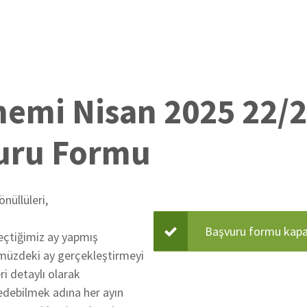
nemi Nisan 2025 22/2
uru Formu
önüllüleri,
Başvuru formu kapat
geçtiğimiz ay yapmış
Duru
müzdeki ay gerçekleştirmeyi
i detaylı olarak
mesajı
 edebilmek adına her ayın