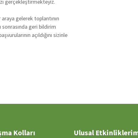
ızı gerçekleştirmekteyiz.
ir araya gelerek toplantının
 sonrasında geri bildirim
şvurularının açıldığını sizinle
şma Kolları
Ulusal Etkinlikleri