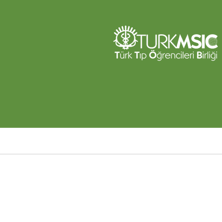
Ana
içeriğe
atla
Sayfa
yolu