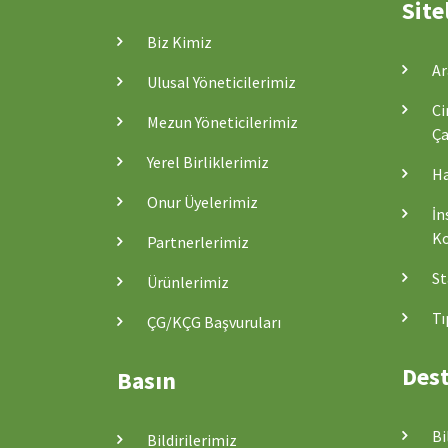
Site
Biz Kimiz
Ar
Ulusal Yöneticilerimiz
Ci
Mezun Yöneticilerimiz
Ça
Yerel Birliklerimiz
Ha
Onur Üyelerimiz
İn
Ko
Partnerlerimiz
St
Ürünlerimiz
Tı
ÇG/KÇG Başvuruları
Dest
Basın
Bi
Bildirilerimiz