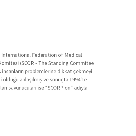
- International Federation of Medical
er Komitesi (SCOR - The Standing Commitee
ş insanların problemlerine dikkat çekmeyi
si olduğu anlaşılmış ve sonuçta 1994’te
ları savunucuları ise “SCORPion” adıyla