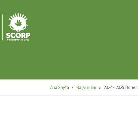
Ü
M
2
Ü
M
1
Ana Sayfa
Başvurular
2024 - 2025 Dönem