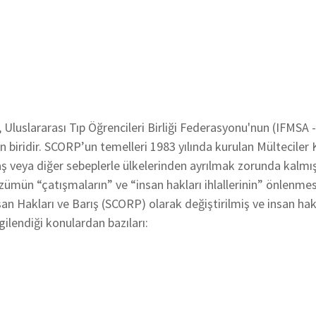
 Uluslararası Tıp Öğrencileri Birliği Federasyonu'nun (IFMSA 
an biridir. SCORP’un temelleri 1983 yılında kurulan Mültecil
aş veya diğer sebeplerle ülkelerinden ayrılmak zorunda kalmı
zümün “çatışmaların” ve “insan hakları ihlallerinin” önlenme
an Hakları ve Barış (SCORP) olarak değiştirilmiş ve insan hak
ilendiği konulardan bazıları: