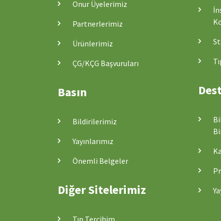
Onur Üyelerimiz
İn
Ko
Partnerlerimiz
St
Ürünlerimiz
Tı
ÇG/KÇG Başvuruları
Dest
Basın
Bi
Bildirilerimiz
Bi
Yayınlarımız
Ka
Önemli Belgeler
Pr
Diğer Sitelerimiz
Ya
Tıp Tercihim