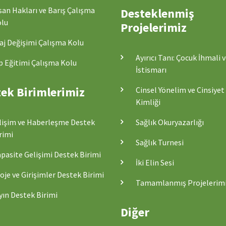
san Hakları ve Barış Çalışma
Desteklenmiş
lu
Projelerimiz
aj Değişimi Çalışma Kolu
Ayırıcı Tanı: Çocuk İhmali 
p Eğitimi Çalışma Kolu
İstismarı
ek Birimlerimiz
Cinsel Yönelim ve Cinsiyet
Kimliği
lişim ve Haberleşme Destek
Sağlık Okuryazarlığı
rimi
Sağlık Turnesi
pasite Gelişimi Destek Birimi
İki Elin Sesi
oje ve Girişimler Destek Birimi
Tamamlanmış Projelerim
yın Destek Birimi
Diğer