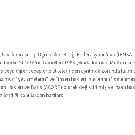
 Uluslararası Tıp Öğrencileri Birliği Federasyonu'nun (IFMSA 
an biridir. SCORP’un temelleri 1983 yılında kurulan Mültecil
aş veya diğer sebeplerle ülkelerinden ayrılmak zorunda kalmı
zümün “çatışmaların” ve “insan hakları ihlallerinin” önlenme
an Hakları ve Barış (SCORP) olarak değiştirilmiş ve insan hak
ilendiği konulardan bazıları: