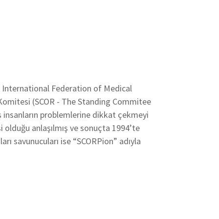
- International Federation of Medical
er Komitesi (SCOR - The Standing Commitee
ş insanların problemlerine dikkat çekmeyi
si olduğu anlaşılmış ve sonuçta 1994’te
ları savunucuları ise “SCORPion” adıyla