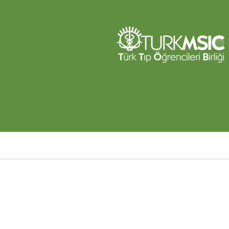
Ana
içeriğe
atla
Sayfa
yolu