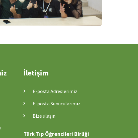
miz
İletişim
E-posta Adreslerimiz
E-posta Sunucularımız
Bize ulaşın
z
Türk Tıp Öğrencileri Birliği