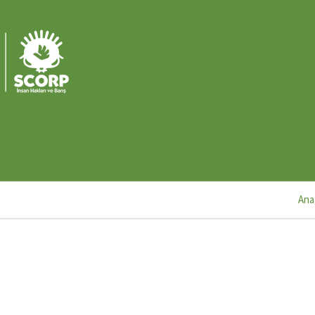
Ü
M
2
Ü
M
1
Ana