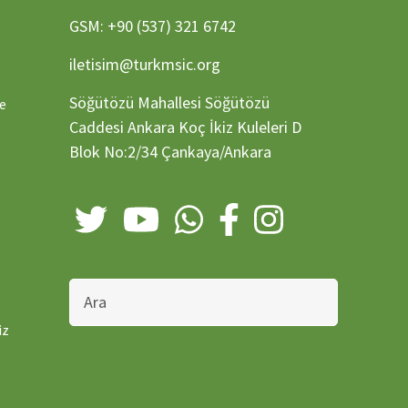
GSM: +90 (537) 321 6742
iletisim@turkmsic.org
Söğütözü Mahallesi Söğütözü
ve
Caddesi Ankara Koç İkiz Kuleleri D
Blok No:2/34 Çankaya/Ankara
Bu
sitede
ara
iz