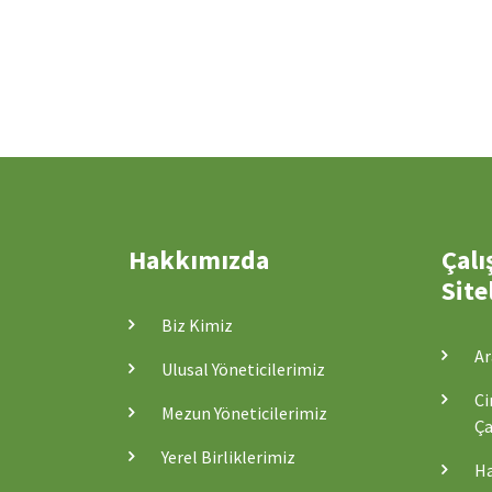
Hakkımızda
Çalı
Site
Biz Kimiz
Ar
Ulusal Yöneticilerimiz
Ci
Mezun Yöneticilerimiz
Ça
Yerel Birliklerimiz
Ha