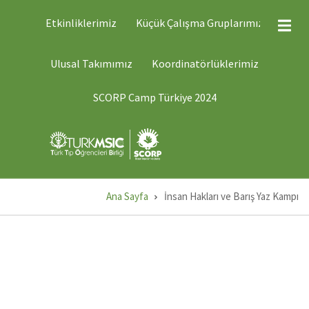
Ana
ÜST
Etkinliklerimiz
Küçük Çalışma Gruplarımız
MENÜ
içeriğe
2
atla
ÜST
Ulusal Takımımız
Koordinatörlüklerimiz
MENÜ
1
SCORP Camp Türkiye 2024
Ana Sayfa
İnsan Hakları ve Barış Yaz Kampı
Sayfa
yolu