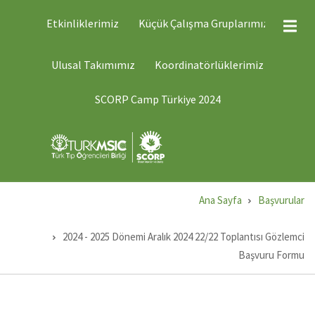
Ana
ÜST
Etkinliklerimiz
Küçük Çalışma Gruplarımız
MENÜ
içeriğe
2
atla
ÜST
Ulusal Takımımız
Koordinatörlüklerimiz
MENÜ
1
SCORP Camp Türkiye 2024
Ana Sayfa
Başvurular
Sayfa
yolu
2024 - 2025 Dönemi Aralık 2024 22/22 Toplantısı Gözlemci
Başvuru Formu