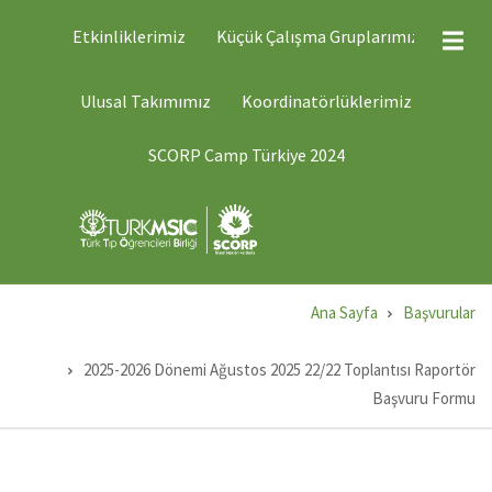
Ana
ÜST
Etkinliklerimiz
Küçük Çalışma Gruplarımız
MENÜ
içeriğe
2
atla
ÜST
Ulusal Takımımız
Koordinatörlüklerimiz
MENÜ
1
SCORP Camp Türkiye 2024
Ana Sayfa
Başvurular
Sayfa
yolu
2025-2026 Dönemi Ağustos 2025 22/22 Toplantısı Raportör
Başvuru Formu